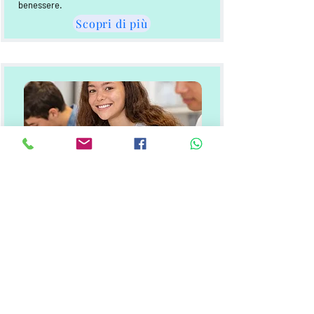
benessere.
Scopri di più
DSA & ADHD
Questa è la sezione dove puoi inserire le tue
risorse. Puoi utilizzare questo spazio per
condividere con i visitatori consigli su terapia,
ultime tendenze in psicologia, e pubblicare
altre risorse rilevanti. Gli articoli informativi
sono un mezzo essenziale per affermare la tua
presenza nel settore e per mantenere un