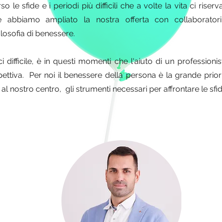
 le sfide e i periodi più difficili che a volte la vita ci rise
e abbiamo ampliato la nostra offerta con collaborator
ilosofia di benessere.
i difficile, è in questi momenti che l'aiuto di un profession
pettiva. Per noi il benessere della persona è la grande prio
 al nostro centro, gli strumenti necessari per affrontare le sfide 