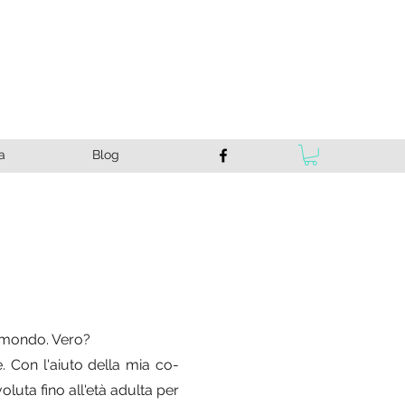
a
Blog
il mondo. Vero?
. Con l'aiuto della mia
co-
luta fino all'età adulta per