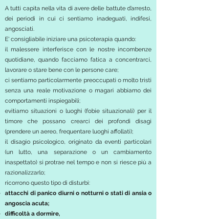
A tutti capita nella vita di avere delle battute d’arresto,
dei periodi in cui ci sentiamo inadeguati, indifesi,
angosciati.
E' consigliabile iniziare una psicoterapia quando:
il malessere interferisce con le nostre incombenze
quotidiane, quando facciamo fatica a concentrarci,
lavorare o stare bene con le persone care;
ci sentiamo particolarmente preoccupati o molto tristi
senza una reale motivazione o magari abbiamo dei
comportamenti inspiegabili;
evitiamo situazioni o luoghi (fobie situazionali) per il
timore che possano crearci dei profondi disagi
(prendere un aereo, frequentare luoghi affollati);
il disagio psicologico, originato da eventi particolari
(un lutto, una separazione o un cambiamento
inaspettato) si protrae nel tempo e non si riesce più a
razionalizzarlo;
ricorrono questo tipo di disturbi:
attacchi di panico diurni o notturni o stati di ansia o
angoscia acuta;
difficoltà a dormire,