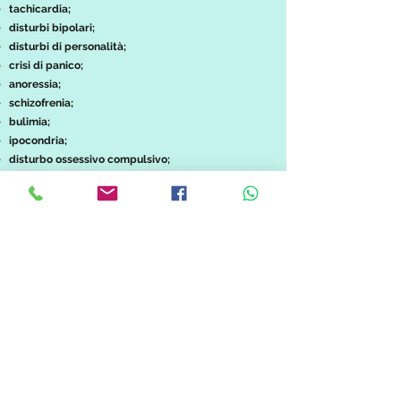
tachicardia;
disturbi bipolari;
disturbi di personalità;
crisi di panico;
anoressia;
schizofrenia;
bulimia;
ipocondria;
disturbo ossessivo compulsivo;
depressione (cronica, reattiva, ansiosa) ;
esaurimento nervoso;
agorafobia;
incapacità di frenare azioni aggressive;
fobia sociale;
disturbi affettivi;
mancanza di autostima;
difficoltà a relazionarsi;
Chiedere aiuto non vuol dire ammettere una sconfitta,
tutt’altro significa avere il coraggio di mettersi in
discussione per capire i propri disagi e dimostrare di