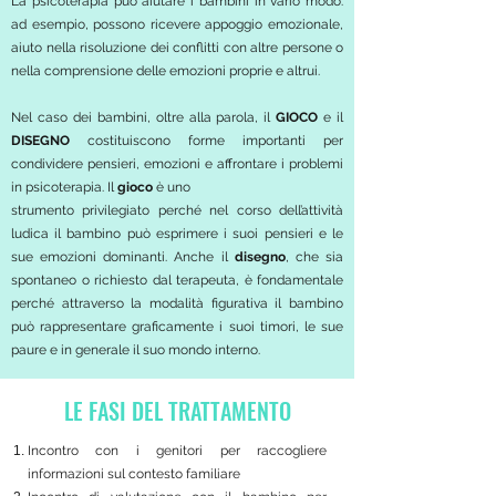
La psicoterapia può aiutare i bambini in vario modo:
ad esempio, possono ricevere appoggio emozionale,
aiuto nella risoluzione dei conflitti con altre persone o
nella comprensione delle emozioni proprie e altrui.
Nel caso dei bambini, oltre alla parola, il
GIOCO
e il
DISEGNO
costituiscono forme importanti per
condividere pensieri, emozioni e affrontare i problemi
in psicoterapia. Il
gioco
è uno
strumento privilegiato perché nel corso dell’attività
ludica il bambino può esprimere i suoi pensieri e le
sue emozioni dominanti. Anche il
disegno
, che sia
spontaneo o richiesto dal terapeuta, è fondamentale
perché attraverso la modalità figurativa il bambino
può rappresentare graficamente i suoi timori, le sue
paure e in generale il suo mondo interno.
LE FASI DEL TRATTAMENTO
Incontro con i genitori per raccogliere
informazioni sul contesto familiare