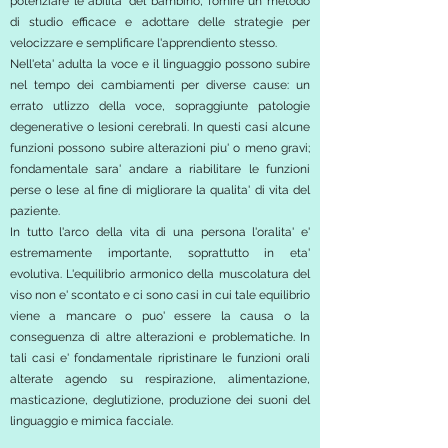
potenziare le abilita' del bambino, fornire un metodo
di studio efficace e adottare delle strategie per
velocizzare e semplificare l'apprendiento stesso.
Nell'eta' adulta la voce e il linguaggio possono subire
nel tempo dei cambiamenti per diverse cause: un
errato utlizzo della voce, sopraggiunte patologie
degenerative o lesioni cerebrali. In questi casi alcune
funzioni possono subire alterazioni piu' o meno gravi;
fondamentale sara' andare a riabilitare le funzioni
perse o lese al fine di migliorare la qualita' di vita del
paziente.
In tutto l'arco della vita di una persona l'oralita' e'
estremamente importante, soprattutto in eta'
evolutiva. L'equilibrio armonico della muscolatura del
viso non e' scontato e ci sono casi in cui tale equilibrio
viene a mancare o puo' essere la causa o la
conseguenza di altre alterazioni e problematiche. In
tali casi e' fondamentale ripristinare le funzioni orali
alterate agendo su respirazione, alimentazione,
masticazione, deglutizione, produzione dei suoni del
linguaggio e mimica facciale.