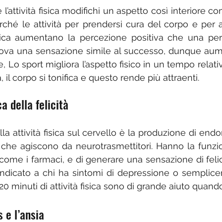
l’attività fisica modifichi un aspetto così interiore co
é le attività per prendersi cura del corpo e per amp
isica aumentano la percezione positiva che una per
rova una sensazione simile al successo, dunque aume
tre, Lo sport migliora l’aspetto fisico in un tempo relat
za, il corpo si tonifica e questo rende più attraenti.
a della felicità
lla attività fisica sul cervello è la produzione di endor
he agiscono da neurotrasmettitori. Hanno la funzione
 come i farmaci, e di generare una sensazione di felic
indicato a chi ha sintomi di depressione o semplice
20 minuti di attività fisica sono di grande aiuto quando
s e l’ansia