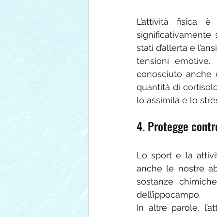
L’attività fisica
significativamente s
stati d’allerta e l’an
tensioni emotive. F
conosciuto anche c
quantità di cortisolo
lo assimila e lo str
4. Protegge contr
Lo sport e la attiv
anche le nostre ab
sostanze chimiche
dell’ippocampo.
In altre parole, l’a