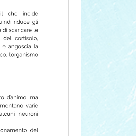
il che incide 
indi riduce gli 
e di scaricare le 
del cortisolo, 
 e angoscia la 
ico, l’organismo 
to d’animo, ma 
umentano varie 
lcuni neuroni 
nzionamento del 