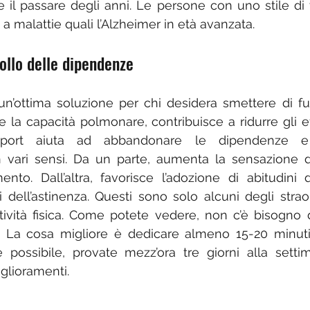
 il passare degli anni. Le persone con uno stile di v
 a malattie quali l’Alzheimer in età avanzata.
trollo delle dipendenze
è un’ottima soluzione per chi desidera smettere di fu
 la capacità polmonare, contribuisce a ridurre gli effe
o sport aiuta ad abbandonare le dipendenze e 
n vari sensi. Da un parte, aumenta la sensazione di
to. Dall’altra, favorisce l’adozione di abitudini di 
 dell’astinenza. Questi sono solo alcuni degli straord
ttività fisica. Come potete vedere, non c’è bisogno d
ti. La cosa migliore è dedicare almeno 15-20 minuti 
 possibile, provate mezz’ora tre giorni alla settim
iglioramenti.