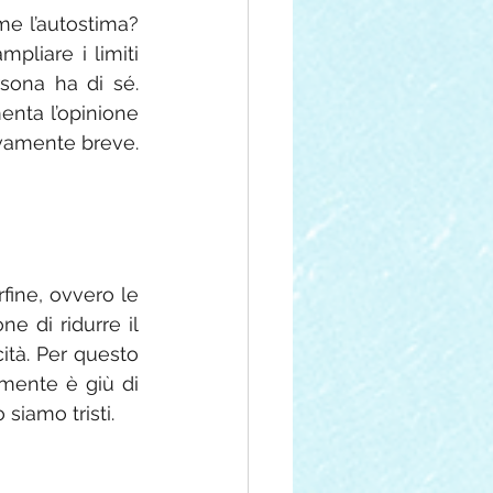
me l’autostima? 
liare i limiti 
sona ha di sé. 
nta l’opinione 
ivamente breve. 
fine, ovvero le 
 di ridurre il 
ità. Per questo 
mente è giù di 
 siamo tristi.