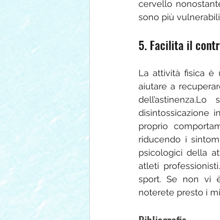
cervello nonostante
sono più vulnerabili
5. Facilita il con
La attività fisica 
aiutare a recuperare
dell’astinenza.L
disintossicazione i
proprio comportamen
riducendo i sintomi
psicologici della a
atleti professionis
sport. Se non vi è
noterete presto i m
Bibliografia 