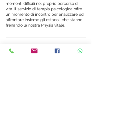
momenti difficili nel proprio percorso di
vita. Il servizio di terapia psicologica offre
un momento di incontro per analizzare ed
affrontare insieme gli ostacoli che stanno
frenando la nostra Physis vitale.
Dettagli di contatto
Via Albere, 132, Verona, VR, Italia
+39 3391973147
studioimplicita@gmail.com
©2021 di STUDIO IMPLICITA
Informativa dei dati personali e cookie